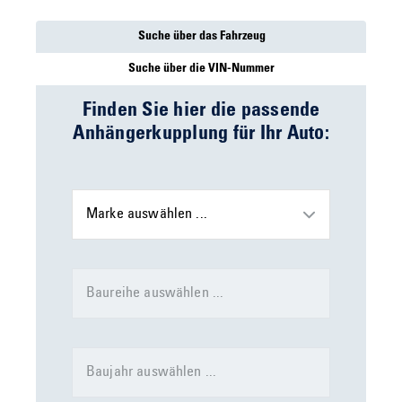
die Sicherheit. Wenn jedoch der Durchmesser des Bolzens an
der tragenden Stelle unter 15mm geht, dann sollte der
Suche über das Fahrzeug
Kugelhals ersetzt werden (Originaldurchmesser = 16mm).
Suche über die VIN-Nummer
Finden Sie hier die passende
Anhängerkupplung für Ihr Auto:
Marke auswählen ...
Baureihe auswählen ...
Baujahr auswählen ...