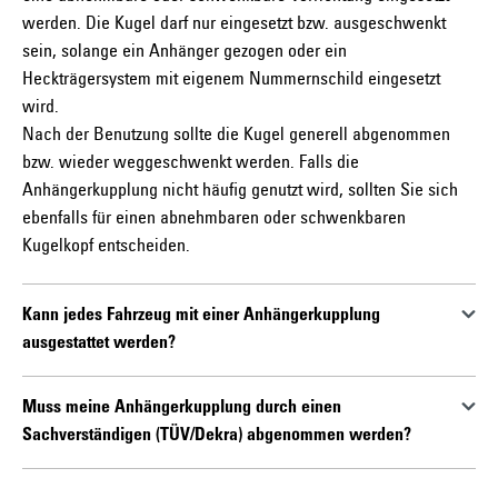
werden. Die Kugel darf nur eingesetzt bzw. ausgeschwenkt
sein, solange ein Anhänger gezogen oder ein
Heckträgersystem mit eigenem Nummernschild eingesetzt
wird.
Nach der Benutzung sollte die Kugel generell abgenommen
bzw. wieder weggeschwenkt werden. Falls die
Anhängerkupplung nicht häufig genutzt wird, sollten Sie sich
ebenfalls für einen abnehmbaren oder schwenkbaren
Kann jedes Fahrzeug mit einer Anhängerkupplung
ausgestattet werden?
Sobald ein Fahrzeughersteller die Anhängelast für
Muss meine Anhängerkupplung durch einen
ein Fahrzeug freigibt, gibt es dazu i.d.R. eine
Sachverständigen (TÜV/Dekra) abgenommen werden?
passende Anhängerkupplung. Einen weiteren
Hinweis finden Sie in der Betriebsanleitung bzw. im
Bei Anhängerkupplungen, die nach der Regelung