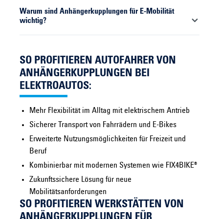
Eine Vielzahl moderner Elektrofahrzeuge ist bereits für
Warum sind Anhängerkupplungen für E-Mobilität
Anhängerkupplungen ausgelegt oder kann entsprechend
wichtig?
ausgestattet werden. Dazu gehören sowohl kompakte
Modelle als auch größere SUVs und Limousinen.
Sie erweitern die Nutzungsmöglichkeiten eines
Elektrofahrzeugs erheblich. Ob Fahrradtransport,
SO PROFITIEREN AUTOFAHRER VON
Gepäcklösung oder Anhängerbetrieb: Die
ANHÄNGERKUPPLUNGEN BEI
Anhängerkupplung von ORIS sorgt dafür, dass das
ELEKTROAUTOS:
Fahrzeug im Alltag vielseitig einsetzbar bleibt.
Mehr Flexibilität im Alltag mit elektrischem Antrieb
Sicherer Transport von Fahrrädern und E-Bikes
Erweiterte Nutzungsmöglichkeiten für Freizeit und
Beruf
Kombinierbar mit modernen Systemen wie FIX4BIKE®
Zukunftssichere Lösung für neue
Mobilitätsanforderungen
SO PROFITIEREN WERKSTÄTTEN VON
ANHÄNGERKUPPLUNGEN FÜR